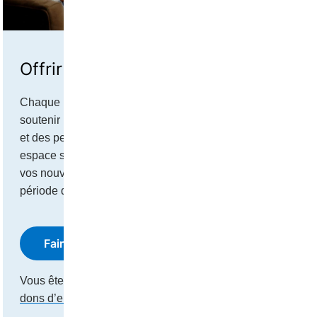
Offrir un Foyer
Chaque personne en Ontario a la possibilité de 
soutenir l'arrivée des personnes nouvellement arrivées 
et des personnes déplacées en Ontario. En offrant un 
espace supplémentaire dans votre maison, vous aidez 
vos nouveaux voisins à être en sécurité en cette 
période d'instabilité. 
Faire un don
Vous êtes une entreprise?
Apprenez-en plus sur les 
dons d’entreprise