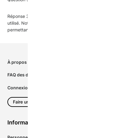
Réponse 3. Vous pouvez préciser comment votre don sera
utilisé. Notre formulaire de don comprend une option vous
permettant d'indiquer vos préférences.
Footer
First
À propos de ce projet
Column
FAQ des donateurs
Connexion à l'agence
Faire un don maintenant
Information pour...
Personnes nouvellement arrivées en Ontario