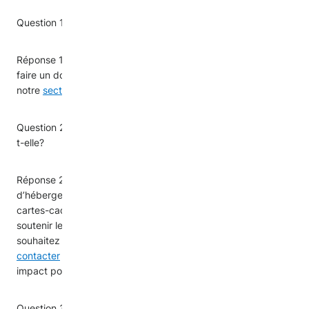
Question 1. Comment puis-je proposer un hébergement?
Réponse 1. Vous pouvez en savoir plus sur la manière de
faire un don et de proposer un hébergement dans
notre
section consacrée aux dons
.
Question 2. Quels types de dons votre organisation accepte-
t-elle?
Réponse 2. Nous acceptons actuellement les dons
d’hébergements et serons bientôt en mesure d'accepter les
cartes-cadeaux. Votre générosité est essentielle pour
soutenir les personnes nouvellement arrivées. Si vous
souhaitez faire un don spécifique, n'hésitez pas à
nous
contacter
et nous travaillerons ensemble pour avoir un
impact positif.
Question 3. Puis-je préciser à quoi doit servir mon don?