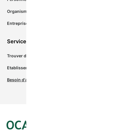
Organismes d'établissement
Entreprises donatrices
Services pour les nouveaux arrivants
Trouver des services près de chez vous
Etablissement.Org
Besoin d'aide? Clavardez avec le 211 maintenant