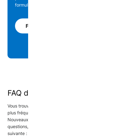
formulaire pour cela!
Formulaires de dons alternatifs
FAQ des donateurs
Vous trouverez ci-dessous les réponses aux questions les
plus fréquentes à propos du Réseau de Dons pour les
Nouveaux Arrivants et OCASI. Si vous avez d'autres
questions, vous pouvez nous envoyer un courriel à l'adresse
suivante :
info@newcomerdonations.ca
.