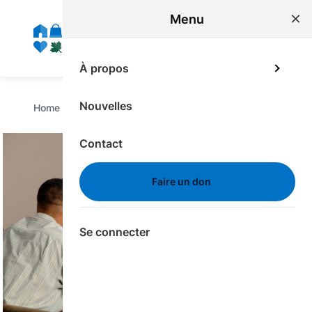
main
Menu
content
ME
À propos
Breadcrumb
Nouvelles
Home
/
Pour Les Donateurs
Contact
Image
Faire un don
Se connecter