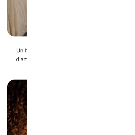
Un hébergement peut être une chambre
d'amis, un appartement au sous-sol, une
remise ou une location.
Image