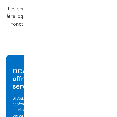
Les personnes nouvellement arrivées peuvent
être logées temporairement ou à long terme en
fonction de ce que vous pouvez proposer.
OCASI accepte également les
offres d'emploi, de biens et de
services.
Si vous avez un canapé disponible, un don en
espèces, des vêtements de rechange ou tout autre
service ou bien que vous souhaitez offrir à une
personne nouvellement arrivée, nous avons un