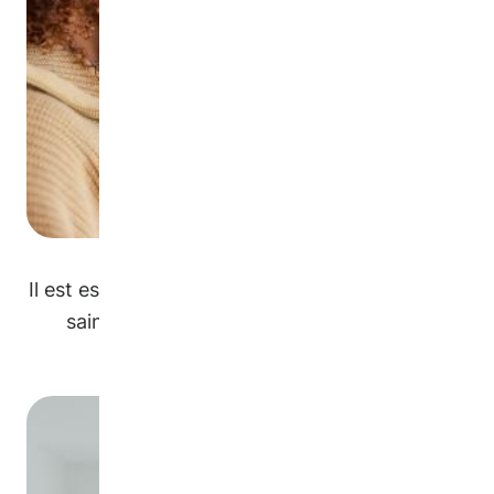
Il est essentiel que les logements soient sûrs et
sains pour les personnes nouvellement
arrivées.
Image