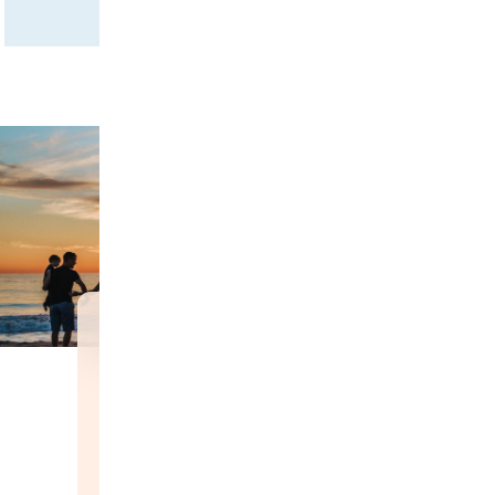
Image
Les Personnes
Nouvellement Arrivées
Comptent parmi les
Personnes les plus
Vulnérables à la